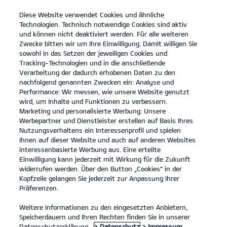
Diese Website verwendet Cookies und ähnliche
open
Technologien. Technisch notwendige Cookies sind aktiv
menu
und können nicht deaktiviert werden. Für alle weiteren
KONTAKT
Zwecke bitten wir um Ihre Einwilligung. Damit willigen Sie
sowohl in das Setzen der jeweiligen Cookies und
Tracking-Technologien und in die anschließende
Der EV6
Probefahrt
Verarbeitung der dadurch erhobenen Daten zu den
nachfolgend genannten Zwecken ein: Analyse und
...
...
DER EV6
Konfigurator
Performance: Wir messen, wie unsere Website genutzt
Der Kia EV6.
wird, um Inhalte und Funktionen zu verbessern.
Marketing und personalisierte Werbung: Unsere
Werbepartner und Dienstleister erstellen auf Basis Ihres
Inspiration für deine Sinne.
Nutzungsverhaltens ein Interessenprofil und spielen
Ihnen auf dieser Website und auch auf anderen Websites
interessenbasierte Werbung aus. Eine erteilte
Einwilligung kann jederzeit mit Wirkung für die Zukunft
widerrufen werden. Über den Button „Cookies“ in der
Kopfzeile gelangen Sie jederzeit zur Anpassung Ihrer
Präferenzen.
Weitere Informationen zu den eingesetzten Anbietern,
Speicherdauern und Ihren Rechten finden Sie in unserer
Datenschutzerklärung.
> Datenschutz
> Impressum