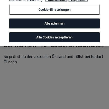
Cookie-Einstellungen
Lerne in unseren How-To-Videos, wie du bei deinem Kia Öl
nachfüllen oder Kia Original Felgenschlösser korrekt anbringen
kannst.
Alle ablehnen
Alle Cookies akzeptieren
Der Kia How-To-Guide: Öl nachfüllen
So prüfst du den aktuellen Ölstand und füllst bei Bedarf
Öl nach.