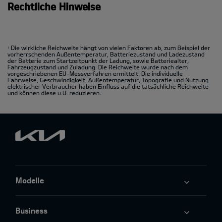
Rechtliche Hinweise
Die wirkliche Reichweite hängt von vielen Faktoren ab, zum Beispiel der
1
vorherrschenden Außentemperatur, Batteriezustand und Ladezustand
der Batterie zum Startzeitpunkt der Ladung, sowie Batteriealter,
Fahrzeugzustand und Zuladung. Die Reichweite wurde nach dem
vorgeschriebenen EU-Messverfahren ermittelt. Die individuelle
Fahrweise, Geschwindigkeit, Außentemperatur, Topografie und Nutzung
elektrischer Verbraucher haben Einfluss auf die tatsächliche Reichweite
und können diese u.U. reduzieren.
Modelle
Business