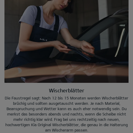
Wischerblätter
Die Faustregel sagt: Nach 12 bis 15 Monaten werden Wischerblätter
brüchig und sollten ausgetauscht werden. Je nach Material,
Beanspruchung und Wetter kann es auch eher notwendig sein. Du
merkst das besonders abends und nachts, wenn die Scheibe nicht
mehr richtig klar wird. Frag bei uns rechtzeitig nach neuen,
hochwertigen Kia Original Wischerblätter, die genau in die Halterung
am Wischerarm passen.