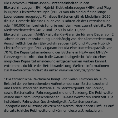
Die Hochvolt-Lithium-Ionen-Batterieeinheiten in den
Elektrofahrzeugen (EV), Hybrid-Elektrofahrzeugen (HEV) und Plug-
in Hybrid-Elektrofahrzeugen (PHEV) von Kia sind auf eine lange
Lebensdauer ausgelegt. Für diese Batterien gilt ab Modelljahr 2026
die Kia-Garantie für eine Dauer von 8 Jahren ab der Erstzulassung
oder 160.000 km Laufleistung, je nachdem, was zuerst eintritt. Für
Niedervoltbatterien (48 V und 12 V) in Mild-Hybrid-
Elektrofahrzeugen (MHEV) gilt die Kia-Garantie für eine Dauer von 2
Jahren ab der Erstzulassung, unabhängig von der Kilometerleistung.
Ausschließlich bei den Elektrofahrzeugen (EV) und Plug-in Hybrid-
Elektrofahrzeugen (PHEV) garantiert Kia eine Batteriekapazität von
70 %. Die Kapazitätsminderung der Batterie in HEV- und MHEV-
Fahrzeugen ist nicht durch die Garantie abgedeckt. Wie du einer
möglichen Kapazitätsminderung entgegenwirken wirken kannst,
entnimmst du bitte der Betriebsanleitung. Weitere Informationen
zur Kia-Garantie findest du unter
www.kia.com/de/garantie.
Die tatsächliche Reichweite hängt von vielen Faktoren ab, zum
1
Beispiel der vorherrschenden Außentemperatur, Batteriezustand
und Ladezustand der Batterie zum Startzeitpunkt der Ladung,
sowie Batteriealter, Fahrzeugzustand und Zuladung. Die Reichweite
wurde nach dem vorgeschriebenen EU-Messverfahren ermittelt. Die
individuelle Fahrweise, Geschwindigkeit, Außentemperatur,
Topografie und Nutzung elektrischer Verbraucher haben Einfluss auf
die tatsächliche Reichweite und können diese u.U. reduzieren.