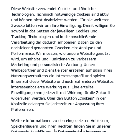
Diese Website verwendet Cookies und ähnliche
open
Technologien. Technisch notwendige Cookies sind aktiv
menu
und können nicht deaktiviert werden. Für alle weiteren
KONTAKT
Zwecke bitten wir um Ihre Einwilligung. Damit willigen Sie
sowohl in das Setzen der jeweiligen Cookies und
Tracking-Technologien und in die anschließende
...
ERSATZTEILE
Verarbeitung der dadurch erhobenen Daten zu den
nachfolgend genannten Zwecken ein: Analyse und
Performance: Wir messen, wie unsere Website genutzt
KIA ERSATZTEILE
wird, um Inhalte und Funktionen zu verbessern.
Marketing und personalisierte Werbung: Unsere
Werbepartner und Dienstleister erstellen auf Basis Ihres
Nutzungsverhaltens ein Interessenprofil und spielen
Ihnen auf dieser Website und auch auf anderen Websites
interessenbasierte Werbung aus. Eine erteilte
Einwilligung kann jederzeit mit Wirkung für die Zukunft
widerrufen werden. Über den Button „Cookies“ in der
Kia EV6 GT Elektromotor, 430 kW, AWD
(Strom/Reduktionsgetriebe);
Kopfzeile gelangen Sie jederzeit zur Anpassung Ihrer
430 kW (585 PS): Stromverbrauch kombiniert 20,6 kWh/100 km; CO₂-
Präferenzen.
Emissionen kombiniert 0 g/km; CO₂-Klasse A. Bis zu 424 km Reichweite.
1
Weitere Informationen zu den eingesetzten Anbietern,
Speicherdauern und Ihren Rechten finden Sie in unserer
Ersatzteile
Datenschutzerklärung.
> Datenschutz
> Impressum