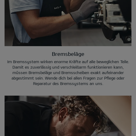
Bremsbeläge
Im Bremssystem wirken enorme Kräfte auf alle beweglichen Teile.
Damit es zuverlässig und verschleißarm funktionieren kann,
müssen Bremsbeläge und Bremsscheiben exakt aufeinander
abgestimmt sein. Wende dich bei allen Fragen zur Pflege oder
Reparatur des Bremssystems an uns.