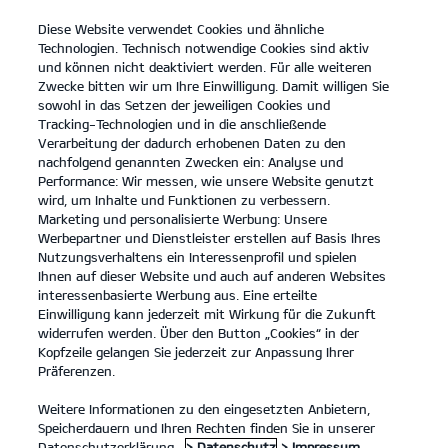
Diese Website verwendet Cookies und ähnliche
open
Technologien. Technisch notwendige Cookies sind aktiv
menu
und können nicht deaktiviert werden. Für alle weiteren
KONTAKT
Zwecke bitten wir um Ihre Einwilligung. Damit willigen Sie
sowohl in das Setzen der jeweiligen Cookies und
Tracking-Technologien und in die anschließende
PROBEFAHRT
Verarbeitung der dadurch erhobenen Daten zu den
nachfolgend genannten Zwecken ein: Analyse und
Performance: Wir messen, wie unsere Website genutzt
wird, um Inhalte und Funktionen zu verbessern.
Marketing und personalisierte Werbung: Unsere
Werbepartner und Dienstleister erstellen auf Basis Ihres
Nutzungsverhaltens ein Interessenprofil und spielen
Ihnen auf dieser Website und auch auf anderen Websites
Modelle
interessenbasierte Werbung aus. Eine erteilte
Einwilligung kann jederzeit mit Wirkung für die Zukunft
widerrufen werden. Über den Button „Cookies“ in der
Business
Kopfzeile gelangen Sie jederzeit zur Anpassung Ihrer
Präferenzen.
Angebote
Weitere Informationen zu den eingesetzten Anbietern,
Speicherdauern und Ihren Rechten finden Sie in unserer
Datenschutzerklärung.
> Datenschutz
> Impressum